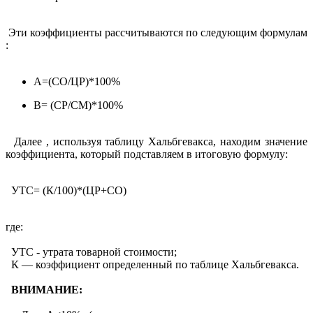
Эти коэффициенты рассчитываются по следующим формулам
:
А=(СО/ЦР)*100%
В= (СР/СМ)*100%
Далее , используя таблицу Хальбгевакса, находим значение
коэффициента, который подставляем в итоговую формулу:
УТС= (К/100)*(ЦР+СО)
где:
УТС - утрата товарной стоимости;
К — коэффициент определенный по таблице Хальбгевакса.
ВНИМАНИЕ: