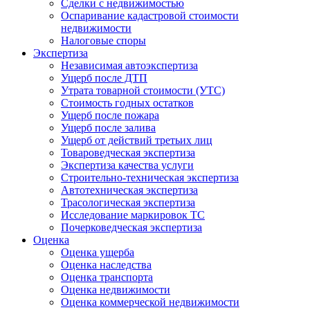
Сделки с недвижимостью
Оспаривание кадастровой стоимости
недвижимости
Налоговые споры
Экспертиза
Независимая автоэкспертиза
Ущерб после ДТП
Утрата товарной стоимости (УТС)
Стоимость годных остатков
Ущерб после пожара
Ущерб после залива
Ущерб от действий третьих лиц
Товароведческая экспертиза
Экспертиза качества услуги
Строительно-техническая экспертиза
Автотехническая экспертиза
Трасологическая экспертиза
Исследование маркировок ТС
Почерковедческая экспертиза
Оценка
Оценка ущерба
Оценка наследства
Оценка транспорта
Оценка недвижимости
Оценка коммерческой недвижимости