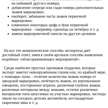
на набивкой другого номера;
добавление спереди или сзади номера дополнительных
знаков маркировки;
наоборот, забивание части знаков первичной
маркировки;
изменение некоторых цифр и букв первичной
маркировки – например, единицы на четвёрку и т. д.
замена маркировочной панели на другую целиком.
На все эти мошеннические способы экспертиза даёт
достойный ответ, имея в своём арсенале способы выявления
подобных «облагораживающих мероприятий».
Среди наиболее простых признаков подделки, которые
эксперт заметит невооружённым глазом или, по крайней мере,
с помощью лупы – отличие количества знаков номера от
заводской маркировки, нечёткость знаков, их вертикальное
смещение, посторонние штрихи, различная глубина знаков,
различные интервалы между знаками, остатки различных
материалов типа шпатлевки на участках маркировки, частицы
эмали на соседних деталях автомобиля, нестандартные
сварочные швы и т. д.