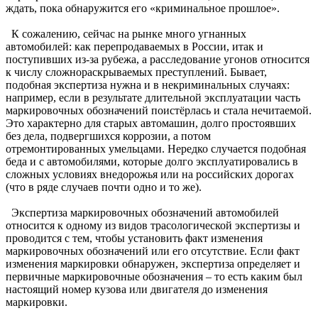
ждать, пока обнаружится его «криминальное прошлое».
К сожалению, сейчас на рынке много угнанных
автомобилей: как перепродаваемых в России, итак и
поступивших из-за рубежа, а расследование угонов относится
к числу сложнораскрываемых преступлений. Бывает,
подобная экспертиза нужна и в некриминальных случаях:
например, если в результате длительной эксплуатации часть
маркировочных обозначений поистёрлась и стала нечитаемой.
Это характерно для старых автомашин, долго простоявших
без дела, подвергшихся коррозии, а потом
отремонтированных умельцами. Нередко случается подобная
беда и с автомобилями, которые долго эксплуатировались в
сложных условиях внедорожья или на российских дорогах
(что в ряде случаев почти одно и то же).
Экспертиза маркировочных обозначений автомобилей
относится к одному из видов трасологической экспертизы и
проводится с тем, чтобы установить факт изменения
маркировочных обозначений или его отсутствие. Если факт
изменения маркировки обнаружен, экспертиза определяет и
первичные маркировочные обозначения – то есть каким был
настоящий номер кузова или двигателя до изменения
маркировки.