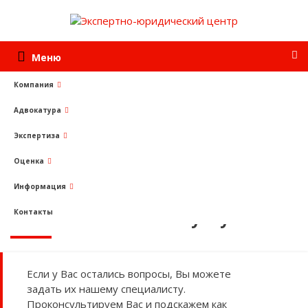
Меню
Компания
Адвокатура
Услуги
Независимая экспертиза
Экспертиза по определению качества оказанной услуги
Экспертиза
Оценка
Информация
Экспертиза по определению
качества оказанной услуги
Контакты
Если у Вас остались вопросы, Вы можете
задать их нашему специалисту.
Проконсультируем Вас и подскажем как