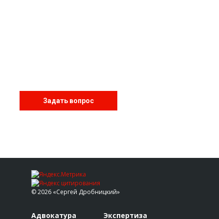
Не нашли ответ на свой
вопрос?
Задайте его нам, и мы дадим Вам персональный
ответ.
Задать вопрос
© 2026 «Сергей Дробницкий»
Адвокатура
Экспертиза