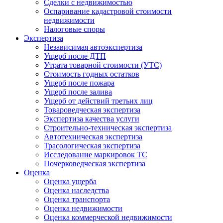
Сделки с недвижимостью
Оспаривание кадастровой стоимости
недвижимости
Налоговые споры
Экспертиза
Независимая автоэкспертиза
Ущерб после ДТП
Утрата товарной стоимости (УТС)
Стоимость годных остатков
Ущерб после пожара
Ущерб после залива
Ущерб от действий третьих лиц
Товароведческая экспертиза
Экспертиза качества услуги
Строительно-техническая экспертиза
Автотехническая экспертиза
Трасологическая экспертиза
Исследование маркировок ТС
Почерковедческая экспертиза
Оценка
Оценка ущерба
Оценка наследства
Оценка транспорта
Оценка недвижимости
Оценка коммерческой недвижимости