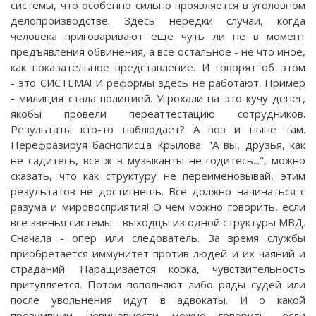
системы, что особенно сильно проявляется в уголовном
делопроизводстве. Здесь нередки случаи, когда
человека приговаривают еще чуть ли не в момент
предъявления обвинения, а все остальное - не что иное,
как показательное представление. И говорят об этом
- это СИСТЕМА! И реформы здесь не работают. Пример
- милиция стала полицией. Угрохали на это кучу денег,
якобы провели переаттестацию сотрудников.
Результаты кто-то наблюдает? А воз и ныне там.
Перефразируя баснописца Крылова: "А вы, друзья, как
не садитесь, все ж в музыканты не годитесь...", можно
сказать, что как структуру не переименовывай, этим
результатов не достигнешь. Все должно начинаться с
разума и мировосприятия! О чем можно говорить, если
все звенья системы - выходцы из одной структуры МВД.
Сначала - опер или следователь. За время службы
приобретается иммунитет против людей и их чаяний и
страданий. Наращивается корка, чувствительность
притупляется. Потом пополняют либо ряды судей или
после увольнения идут в адвокаты. И о какой
презумпции невиновности можно говорить, если