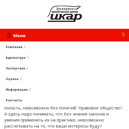
Меню
Компания
Адвокатура
Услуги
Экспертиза
Абонентское юридическое обслуживание
физических и юридических лиц.
Оценка
Юрист и эксперт на удаленке.
Аутсорсинг.
Информация
Контакты
В развитых странах, к числу которых стремимся и мы
попасть, невозможно без понятий "правовое общество".
А здесь надо понимать, что без знания законов и
умения применять их на практике, невозможно
рассчитывать на то, что ваши интересы будут