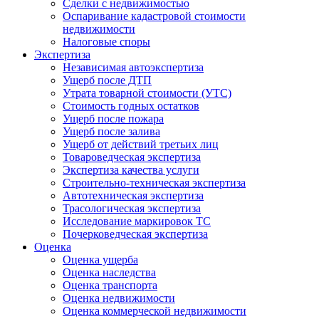
Сделки с недвижимостью
Оспаривание кадастровой стоимости
недвижимости
Налоговые споры
Экспертиза
Независимая автоэкспертиза
Ущерб после ДТП
Утрата товарной стоимости (УТС)
Стоимость годных остатков
Ущерб после пожара
Ущерб после залива
Ущерб от действий третьих лиц
Товароведческая экспертиза
Экспертиза качества услуги
Строительно-техническая экспертиза
Автотехническая экспертиза
Трасологическая экспертиза
Исследование маркировок ТС
Почерковедческая экспертиза
Оценка
Оценка ущерба
Оценка наследства
Оценка транспорта
Оценка недвижимости
Оценка коммерческой недвижимости